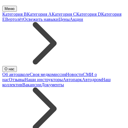
Меню
Категория B
Категория A
Категория C
Категория D
Категория
E
Вертолёт
Освежить навыки
Цены
Акции
О нас
Об автошколе
Своя медкомиссия
Новости
СМИ о
нас
Отзывы
Наши инструкторы
Автопарк
Автодром
Наш
коллектив
Вакансии
Документы