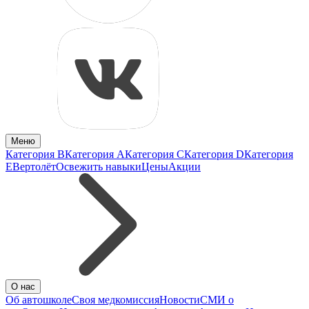
Меню
Категория B
Категория A
Категория C
Категория D
Категория
E
Вертолёт
Освежить навыки
Цены
Акции
О нас
Об автошколе
Своя медкомиссия
Новости
СМИ о