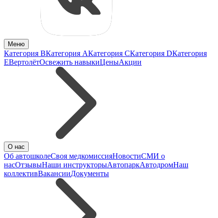
Меню
Категория B
Категория A
Категория C
Категория D
Категория
E
Вертолёт
Освежить навыки
Цены
Акции
О нас
Об автошколе
Своя медкомиссия
Новости
СМИ о
нас
Отзывы
Наши инструкторы
Автопарк
Автодром
Наш
коллектив
Вакансии
Документы