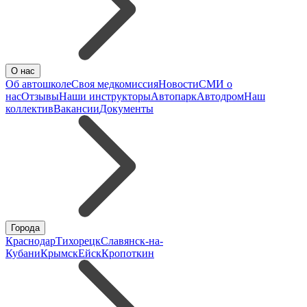
О нас
Об автошколе
Своя медкомиссия
Новости
СМИ о
нас
Отзывы
Наши инструкторы
Автопарк
Автодром
Наш
коллектив
Вакансии
Документы
Города
Краснодар
Тихорецк
Славянск-на-
Кубани
Крымск
Ейск
Кропоткин