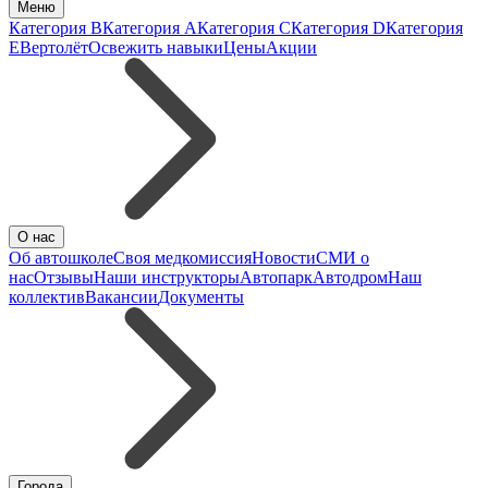
Меню
Категория B
Категория A
Категория C
Категория D
Категория
E
Вертолёт
Освежить навыки
Цены
Акции
О нас
Об автошколе
Своя медкомиссия
Новости
СМИ о
нас
Отзывы
Наши инструкторы
Автопарк
Автодром
Наш
коллектив
Вакансии
Документы
Города