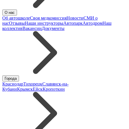
О нас
Об автошколе
Своя медкомиссия
Новости
СМИ о
нас
Отзывы
Наши инструкторы
Автопарк
Автодром
Наш
коллектив
Вакансии
Документы
Города
Краснодар
Тихорецк
Славянск-на-
Кубани
Крымск
Ейск
Кропоткин