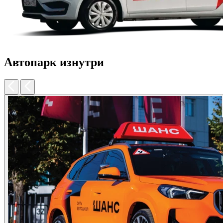
Автопарк
изнутри