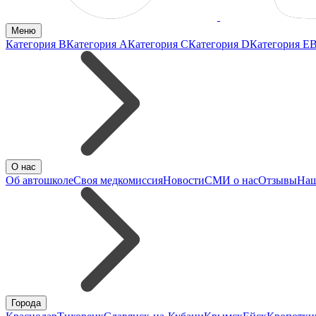
Меню
Категория B
Категория A
Категория C
Категория D
Категория E
В
О нас
Об автошколе
Своя медкомиссия
Новости
СМИ о нас
Отзывы
Наш
Города