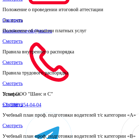
Положение о проведении итоговой аттестации
Смотреть
Эл. почта
Положение об оказании платных услуг
shanskorenovsk@mail.ru
Смотреть
Правила внутреннего распорядка
Смотреть
Правила трудового распорядка
Смотреть
Устав ООО "Шанс и С"
Телефон
Смотреть
+7 (988) 354-04-04
Учебный план проф. подготовки водителей т/с категории «A»
Смотреть
Учебный план проф. подготовки водителей т/с категории «B»