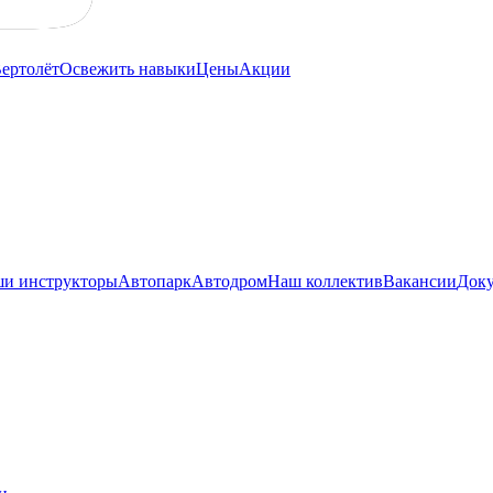
ертолёт
Освежить навыки
Цены
Акции
и инструкторы
Автопарк
Автодром
Наш коллектив
Вакансии
Док