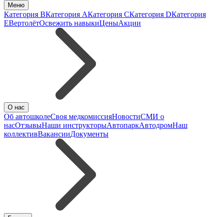
Меню
Категория B
Категория A
Категория C
Категория D
Категория
E
Вертолёт
Освежить навыки
Цены
Акции
О нас
Об автошколе
Своя медкомиссия
Новости
СМИ о
нас
Отзывы
Наши инструкторы
Автопарк
Автодром
Наш
коллектив
Вакансии
Документы