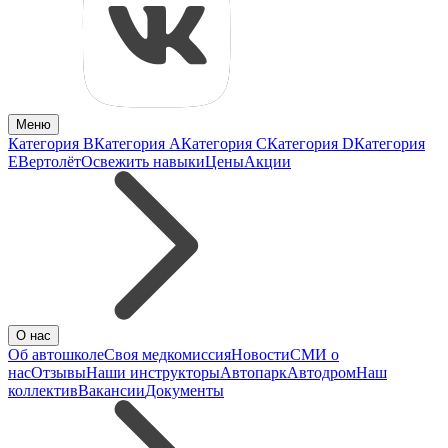
Меню
Категория B
Категория A
Категория C
Категория D
Категория
E
Вертолёт
Освежить навыки
Цены
Акции
О нас
Об автошколе
Своя медкомиссия
Новости
СМИ о
нас
Отзывы
Наши инструкторы
Автопарк
Автодром
Наш
коллектив
Вакансии
Документы