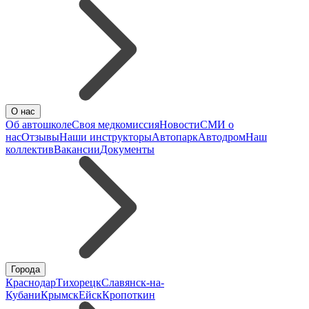
О нас
Об автошколе
Своя медкомиссия
Новости
СМИ о
нас
Отзывы
Наши инструкторы
Автопарк
Автодром
Наш
коллектив
Вакансии
Документы
Города
Краснодар
Тихорецк
Славянск-на-
Кубани
Крымск
Ейск
Кропоткин