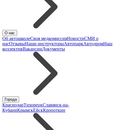
О нас
Об автошколе
Своя медкомиссия
Новости
СМИ о
нас
Отзывы
Наши инструкторы
Автопарк
Автодром
Наш
коллектив
Вакансии
Документы
Города
Краснодар
Тихорецк
Славянск-на-
Кубани
Крымск
Ейск
Кропоткин