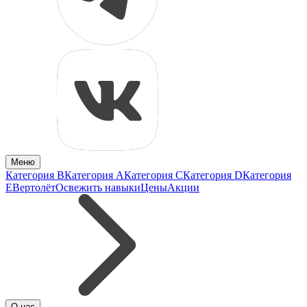
Меню
Категория B
Категория A
Категория C
Категория D
Категория
E
Вертолёт
Освежить навыки
Цены
Акции
О нас