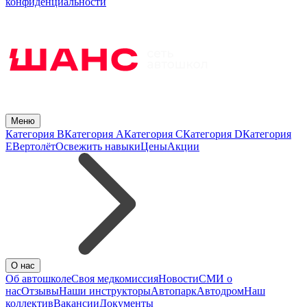
конфиденциальности
Меню
Категория B
Категория A
Категория C
Категория D
Категория
E
Вертолёт
Освежить навыки
Цены
Акции
О нас
Об автошколе
Своя медкомиссия
Новости
СМИ о
нас
Отзывы
Наши инструкторы
Автопарк
Автодром
Наш
коллектив
Вакансии
Документы