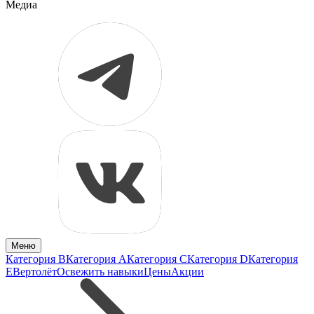
Медиа
Меню
Категория B
Категория A
Категория C
Категория D
Категория
E
Вертолёт
Освежить навыки
Цены
Акции