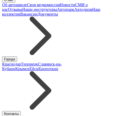
Об автошколе
Своя медкомиссия
Новости
СМИ о
нас
Отзывы
Наши инструкторы
Автопарк
Автодром
Наш
коллектив
Вакансии
Документы
Города
Краснодар
Тихорецк
Славянск-на-
Кубани
Крымск
Ейск
Кропоткин
Контакты